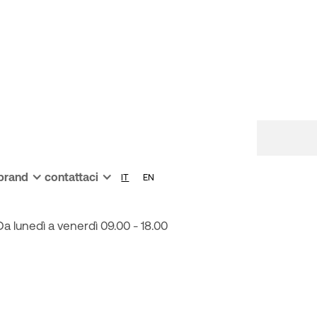
 brand
contattaci
IT
EN
Via Biron, 104 - 36050 Monteviale
Da lunedì a venerdì 09.00 - 18.00