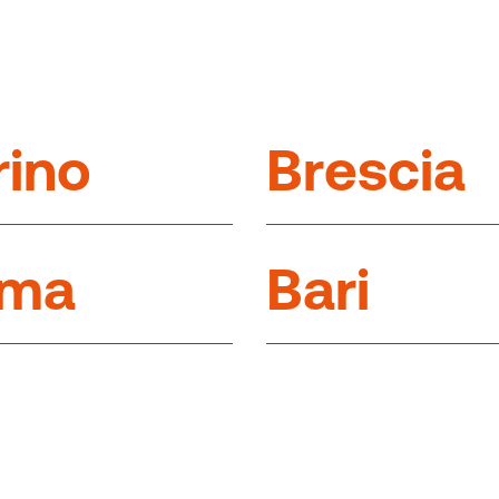
r
i
n
o
B
r
e
s
c
i
a
m
a
B
a
r
i