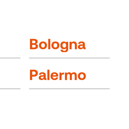
B
o
l
o
g
n
a
P
a
l
e
r
m
o