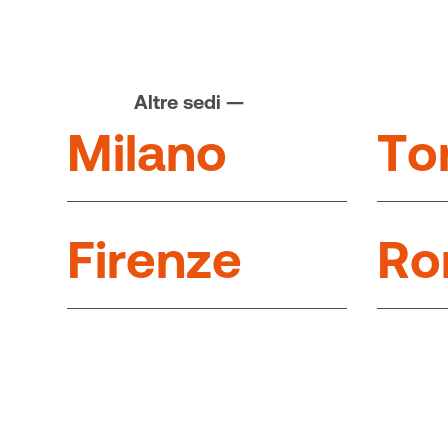
Altre sedi —
M
i
l
a
n
o
T
o
F
i
r
e
n
z
e
R
o