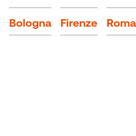
B
o
l
o
g
n
a
F
i
r
e
n
z
e
R
o
m
a