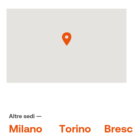
Altre sedi —
M
i
l
a
n
o
T
o
r
i
n
o
B
r
e
s
c