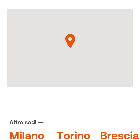
Altre sedi —
M
i
l
a
n
o
T
o
r
i
n
o
B
r
e
s
c
i
a