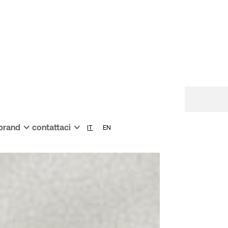
 brand
contattaci
IT
EN