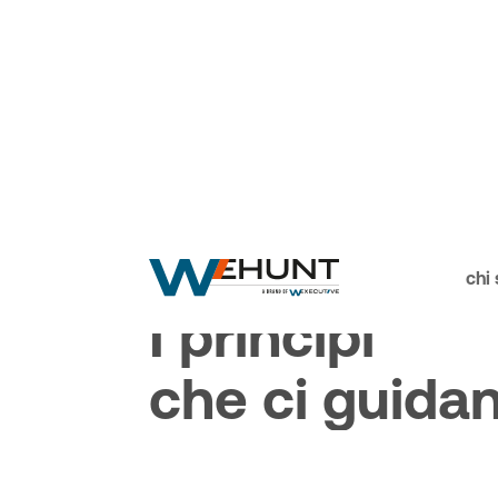
I nostri valori
chi
I
p
r
i
n
c
i
p
i
c
h
e
c
i
g
u
i
d
a