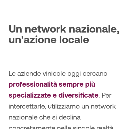
U
n
n
e
t
w
o
r
k
n
a
z
i
o
n
a
l
e
,
u
n
'
a
z
i
o
n
e
l
o
c
a
l
e
Le aziende vinicole oggi cercano
professionalità sempre più
specializzate e diversificate
. Per
intercettarle, utilizziamo un network
nazionale che si declina
concretamente nelle singole realtà