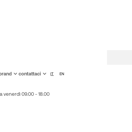
 brand
contattaci
IT
EN
 da Castiglione, 8 - 50125 Firenze
a venerdì 09.00 - 18.00