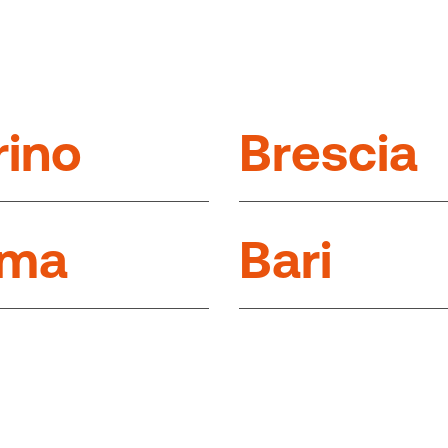
r
i
n
o
B
r
e
s
c
i
a
m
a
B
a
r
i