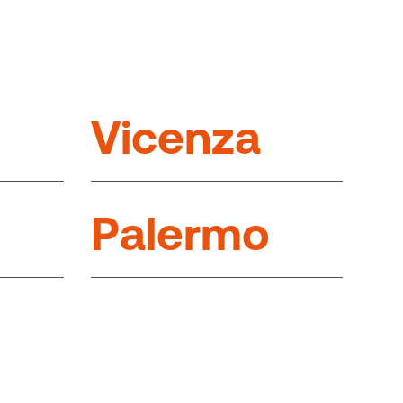
V
i
c
e
n
z
a
P
a
l
e
r
m
o