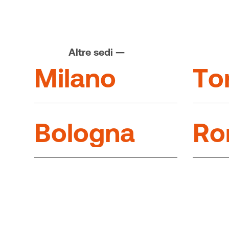
Altre sedi —
M
i
l
a
n
o
T
o
B
o
l
o
g
n
a
R
o