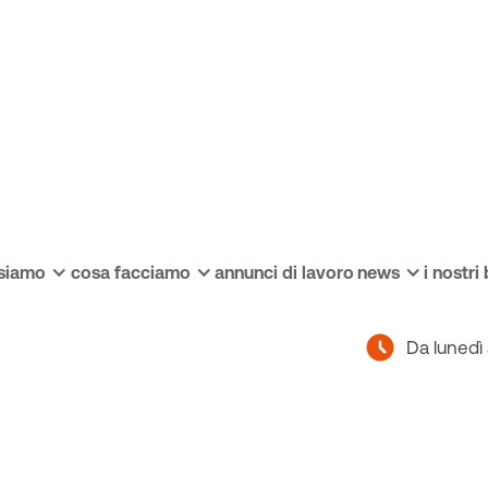
 siamo
cosa facciamo
annunci di lavoro
news
i nostri
Via Dante
Da lunedì 