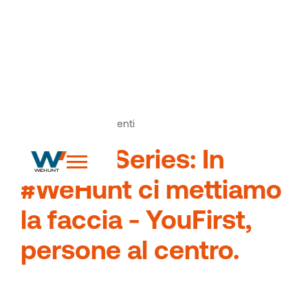
News
Articoli ed eventi
>
#WideoSeries: In
#WeHunt ci mettiamo
la faccia - YouFirst,
persone al centro.