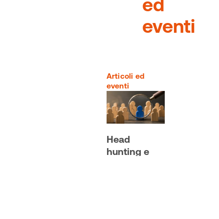
ed
eventi
Articoli ed
eventi
Head
hunting e
ricerca di
personale:
guida ai
servizi 2026
Scopri come