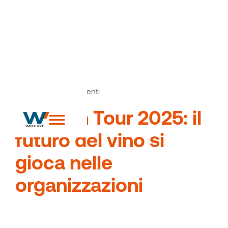
News
Articoli ed eventi
>
W-ine in Tour 2025: il
futuro del vino si
gioca nelle
organizzazioni