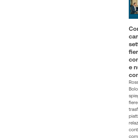
Co
cam
set
fie
co
e 
co
Ross
Bolo
spie
fiere
tras
piat
relaz
cont
com