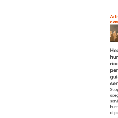
Arti
eve
He
hun
ric
per
gui
ser
Sco
scegl
serv
hunt
di p