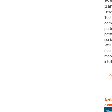
par
Hea
Tech 
come
part
prof
seni
WeH
rice
mar
intel
Le
Arti
eve