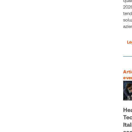
qual
2026
tend
solu
azie
Le
Arti
eve
He
Tec
Ita
sce