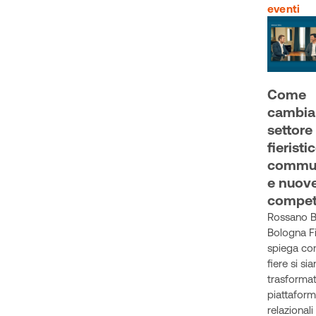
eventi
Come
cambia 
settore
fieristi
commu
e nuov
compet
Rossano B
Bologna F
spiega co
fiere si si
trasformat
piattafor
relazionali