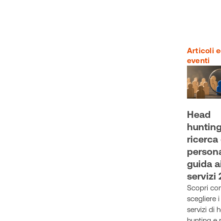
Articoli 
eventi
Head
hunting
ricerca 
persona
guida a
servizi
Scopri c
scegliere i
servizi di 
hunting e 