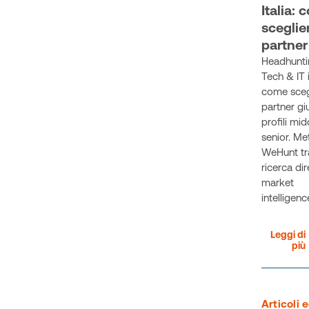
Italia:
sceglier
partner
Headhunti
Tech & IT in
come scegl
partner gi
profili mid
senior. M
WeHunt tr
ricerca dir
market
intelligenc
Leggi di
più
Articoli 