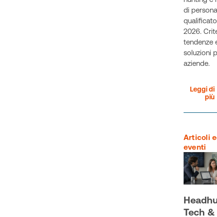
di persona
qualificato
2026. Crite
tendenze 
soluzioni p
aziende.
Leggi di
più
Articoli 
eventi
Headhu
Tech & 