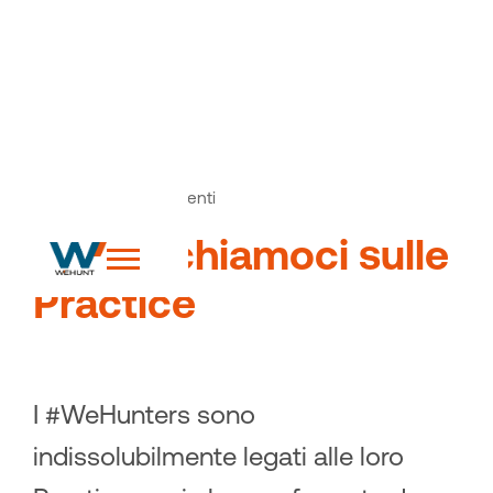
News
Articoli ed eventi
>
Impratichiamoci sulle
Practice
I #WeHunters sono
indissolubilmente legati alle loro