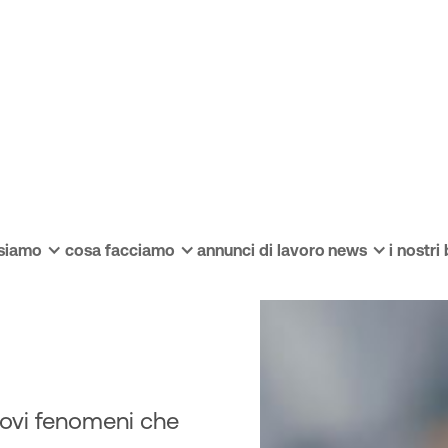
ation al
 siamo
cosa facciamo
annunci di lavoro
news
i nostri
e evitare
uovi fenomeni che