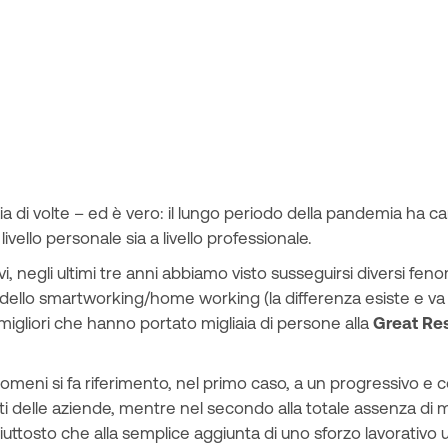
a di volte – ed è vero: il lungo periodo della pandemia ha c
livello personale sia a livello professionale.
i, negli ultimi tre anni abbiamo visto susseguirsi diversi f
dello smartworking/home working (la differenza esiste e va c
migliori che hanno portato migliaia di persone alla
Great Re
nomeni si fa riferimento, nel primo caso, a un progressivo e
i delle aziende, mentre nel secondo alla totale assenza di m
uttosto che alla semplice aggiunta di uno sforzo lavorativo ul