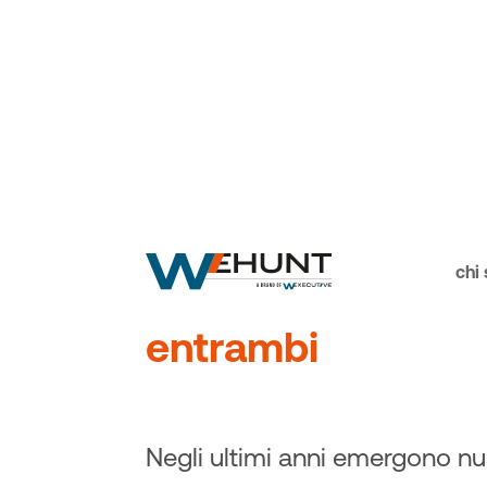
News
Articoli ed eventi
>
Dalla Great Resign
chi
Great Regret: com
entrambi
Negli ultimi anni emergono n