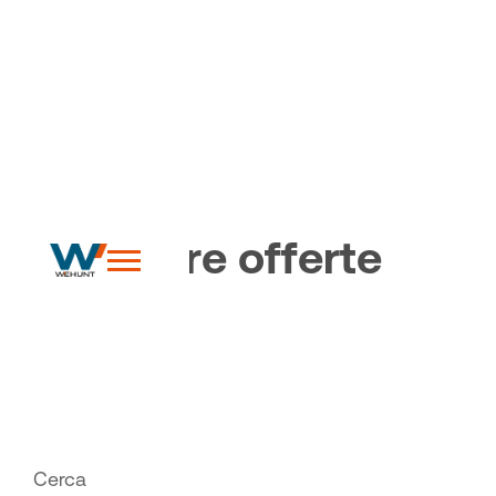
WINclusion
L
e
n
o
s
t
r
e
o
f
f
e
r
t
e